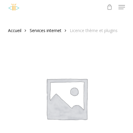
Menu
Skip
to
Close
main
Menu
content
Accueil
Services internet
Licence thème et plugins