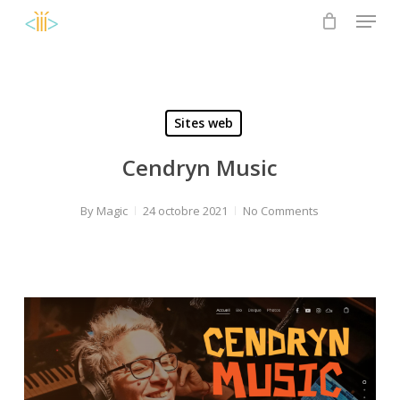
Menu
Skip
to
Close
main
Menu
content
Sites web
Cendryn Music
By
Magic
24 octobre 2021
No Comments